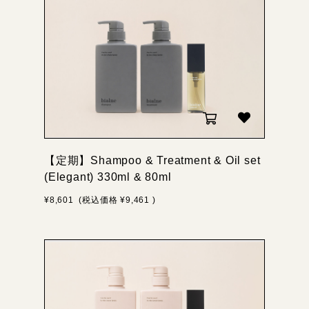
【定期】Shampoo & Treatment & Oil set
(Elegant) 330ml & 80ml
¥8,601
(税込価格
¥9,461
)