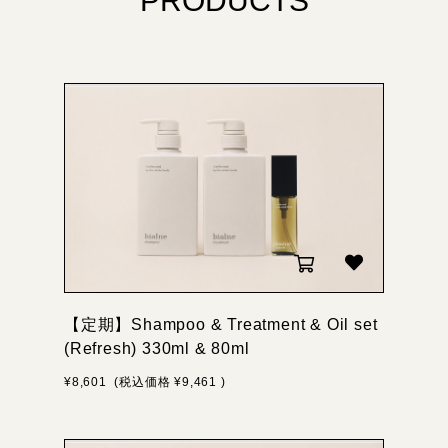
【定期】Shampoo & Treatment & Oil set
(Refresh) 330ml & 80ml
¥8,601
(税込価格
¥9,461
)