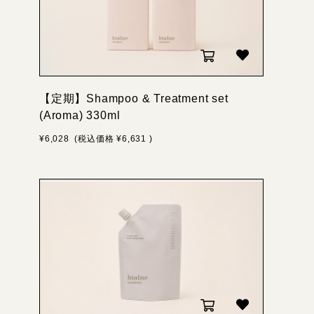
【定期】Shampoo & Treatment set
(Aroma) 330ml
¥6,028
(税込価格
¥6,631
)