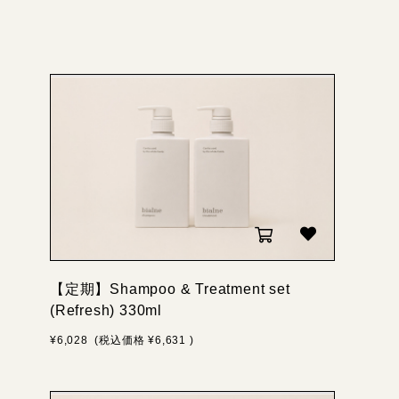
【定期】Shampoo & Treatment set
(Refresh) 330ml
¥6,028
(税込価格
¥6,631
)