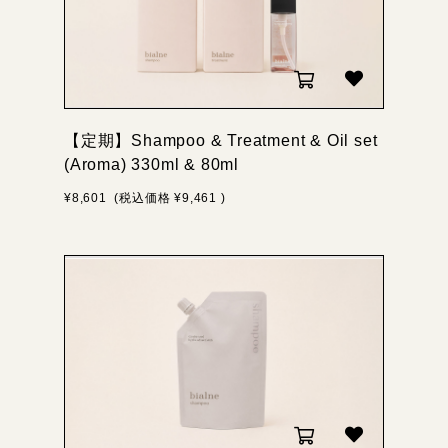
【定期】Shampoo & Treatment & Oil set
(Aroma) 330ml & 80ml
¥8,601
(税込価格
¥9,461
)