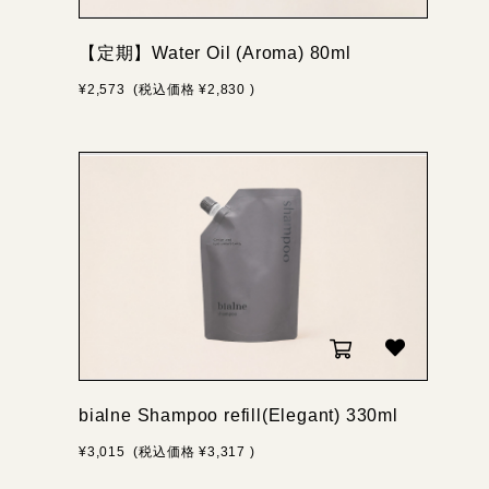
【定期】Water Oil (Aroma) 80ml
¥2,573
(税込価格
¥2,830
)
bialne Shampoo refill(Elegant) 330ml
¥3,015
(税込価格
¥3,317
)