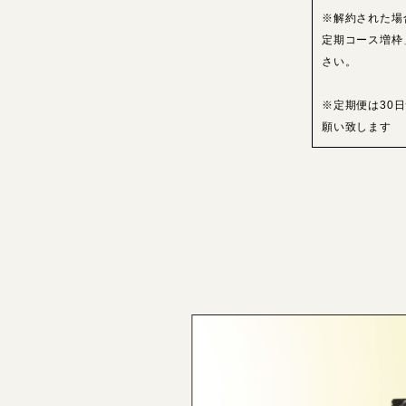
※解約された場
定期コース増枠
さい。
※定期便は30
願い致します