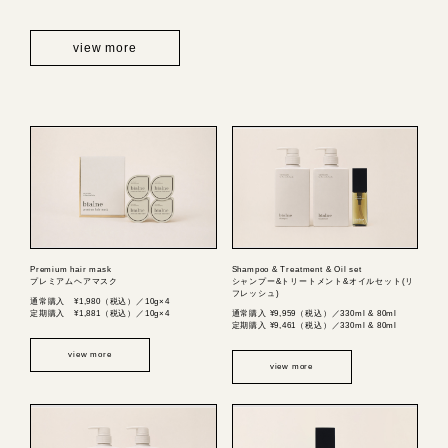
view more
Premium hair mask
Shampoo & Treatment & Oil set
プレミアムヘアマスク
シャンプー&トリートメント&オイルセット(リ
フレッシュ)
通常購入 ¥1,980（税込）／10g×4
定期購入 ¥1,881（税込）／10g×4
通常購入 ¥9,959（税込）／330ml & 80ml
定期購入 ¥9,461（税込）／330ml & 80ml
view more
view more