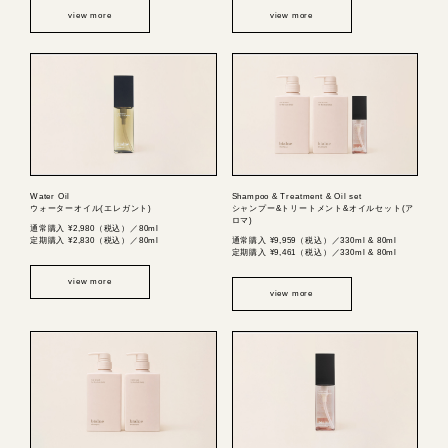
view more
view more
Water Oil
Shampoo & Treatment & Oil set
ウォーターオイル(エレガント)
シャンプー&トリートメント&オイルセット(ア
ロマ)
通常購入 ¥2,980（税込）／80ml
定期購入 ¥2,830（税込）／80ml
通常購入 ¥9,959（税込）／330ml & 80ml
定期購入 ¥9,461（税込）／330ml & 80ml
view more
view more