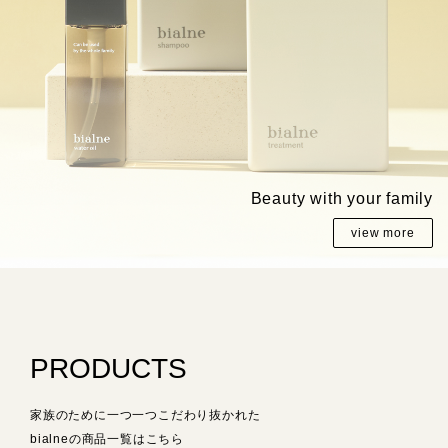
Beauty with your family
Beauty with your famil
Beauty with your famil
view more
view more
view more
PRODUCTS
家族のために一つ一つこだわり抜かれた
bialneの商品一覧はこちら